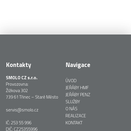
Kontakty
Navigace
SMOLO CZ s.r.o.
ÚVOD
Provozovna:
JEŘÁBY HMF
Žižkova 302
JEŘÁBY PENZ
739 61 Třinec – Staré Město
SLUŽBY
O NÁS
servis@smolo.cz
REALIZACE
IČ: 253 55 996
KONTAKT
DIČ: CZ25355996