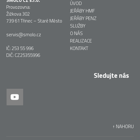
SMOLO CZ s.r.o.
ÚVOD
Provozovna:
JEŘÁBY HMF
Žižkova 302
JEŘÁBY PENZ
739 61 Třinec – Staré Město
SLUŽBY
O NÁS
servis@smolo.cz
REALIZACE
IČ: 253 55 996
KONTAKT
DIČ: CZ25355996
Sledujte nás
↑ NAHORU