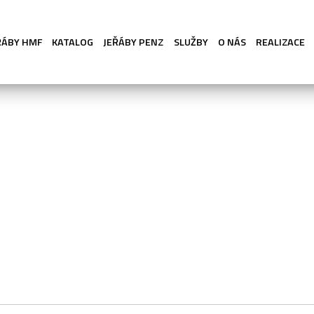
ŘÁBY HMF
KATALOG
JEŘÁBY PENZ
SLUŽBY
O NÁS
REALIZACE