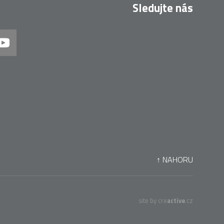
Sledujte nás
↑ NAHORU
site by cre
active
.cz