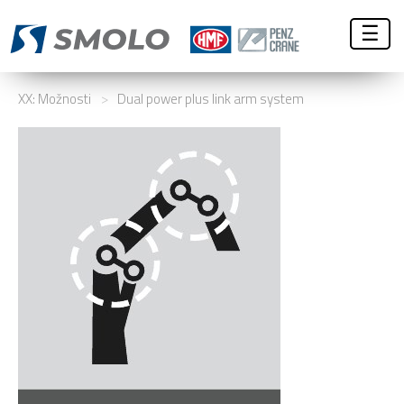
☰
XX: Možnosti
>
Dual power plus link arm system