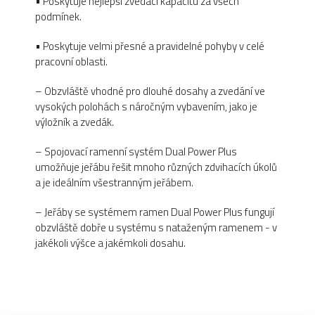
• Poskytuje nejlepší zvedací kapacitu za všech
podmínek.
• Poskytuje velmi přesné a pravidelné pohyby v celé
pracovní oblasti.
– Obzvláště vhodné pro dlouhé dosahy a zvedání ve
vysokých polohách s náročným vybavením, jako je
výložník a zvedák.
– Spojovací ramenní systém Dual Power Plus
umožňuje jeřábu řešit mnoho různých zdvihacích úkolů
a je ideálním všestranným jeřábem.
– Jeřáby se systémem ramen Dual Power Plus fungují
obzvláště dobře u systému s nataženým ramenem - v
jakékoli výšce a jakémkoli dosahu.