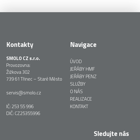
Kontakty
Navigace
SMOLO CZ s.r.o.
ÚVOD
Provozovna:
JEŘÁBY HMF
Žižkova 302
JEŘÁBY PENZ
739 61 Třinec – Staré Město
SLUŽBY
O NÁS
servis@smolo.cz
REALIZACE
IČ: 253 55 996
KONTAKT
DIČ: CZ25355996
Sledujte nás