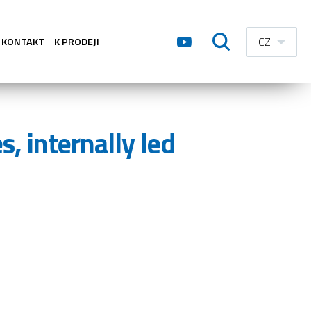
CZ
KONTAKT
K PRODEJI
s, internally led