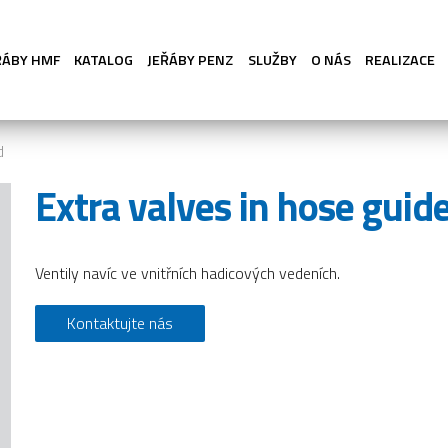
ŘÁBY HMF
KATALOG
JEŘÁBY PENZ
SLUŽBY
O NÁS
REALIZACE
d
Extra valves in hose guide
Ventily navíc ve vnitřních hadicových vedeních.
Kontaktujte nás