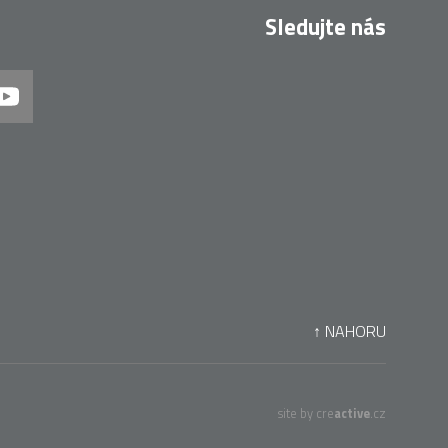
Sledujte nás
↑ NAHORU
site by cre
active
.cz