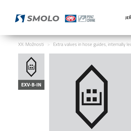
JE
XX: Možnosti
>
Extra valves in hose guides, internally le