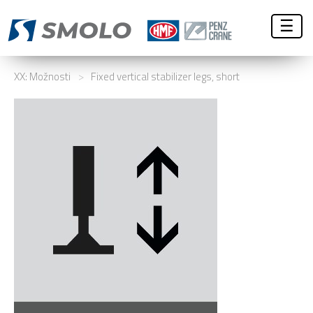
☰
XX: Možnosti
>
Fixed vertical stabilizer legs, short