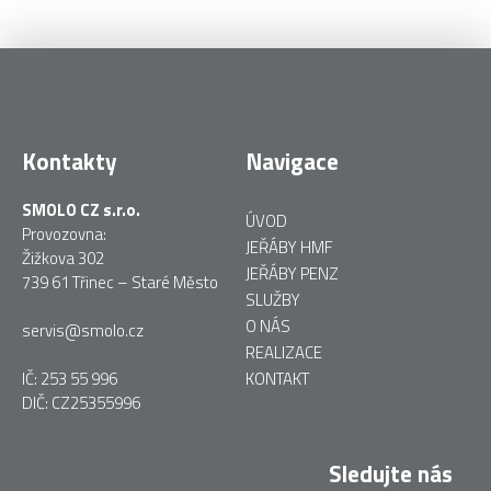
Kontakty
Navigace
SMOLO CZ s.r.o.
ÚVOD
Provozovna:
JEŘÁBY HMF
Žižkova 302
JEŘÁBY PENZ
739 61 Třinec – Staré Město
SLUŽBY
O NÁS
servis@smolo.cz
REALIZACE
IČ: 253 55 996
KONTAKT
DIČ: CZ25355996
Sledujte nás