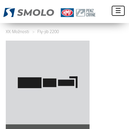
☰
XX: Možnosti
>
Fly-jib 2200