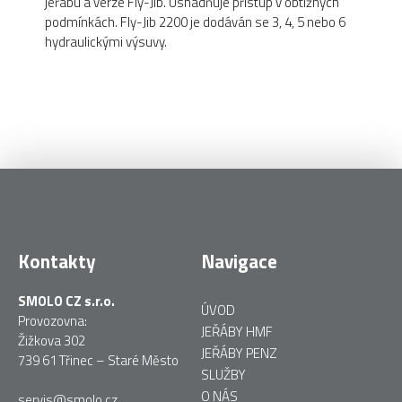
jeřábu a verze Fly-Jib. Usnadňuje přístup v obtížných
podmínkách. Fly-Jib 2200 je dodáván se 3, 4, 5 nebo 6
hydraulickými výsuvy.
Kontakty
Navigace
SMOLO CZ s.r.o.
ÚVOD
Provozovna:
JEŘÁBY HMF
Žižkova 302
JEŘÁBY PENZ
739 61 Třinec – Staré Město
SLUŽBY
O NÁS
servis@smolo.cz