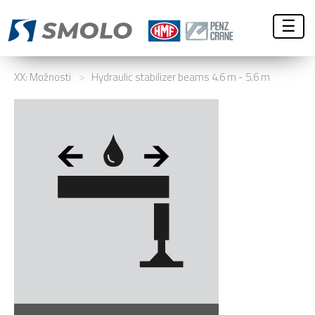
☰
XX: Možnosti
>
Hydraulic stabilizer beams 4.6 m - 5.6 m