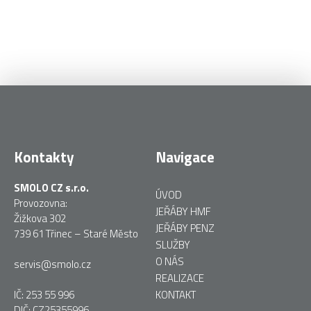
Kontakty
Navigace
SMOLO CZ s.r.o.
ÚVOD
Provozovna:
JEŘÁBY HMF
Žižkova 302
JEŘÁBY PENZ
739 61 Třinec – Staré Město
SLUŽBY
O NÁS
servis@smolo.cz
REALIZACE
IČ: 253 55 996
KONTAKT
DIČ: CZ25355996