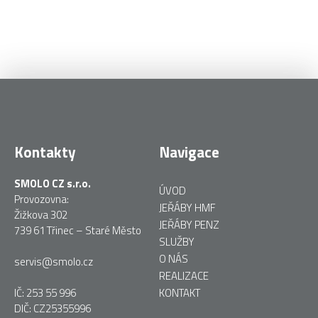
Kontakty
Navigace
SMOLO CZ s.r.o.
ÚVOD
Provozovna:
JEŘÁBY HMF
Žižkova 302
JEŘÁBY PENZ
739 61 Třinec – Staré Město
SLUŽBY
O NÁS
servis@smolo.cz
REALIZACE
IČ: 253 55 996
KONTAKT
DIČ: CZ25355996