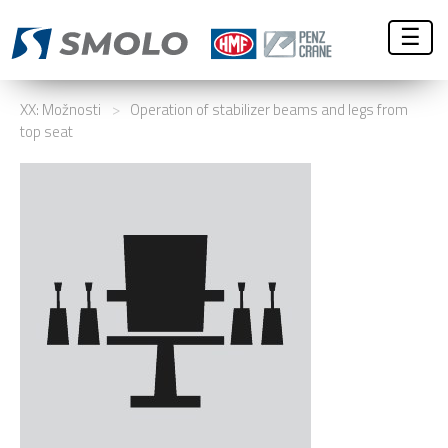
☰
XX: Možnosti
>
Operation of stabilizer beams and legs from
top seat