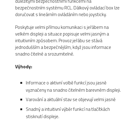
důležitými bezpečnostními funkcemi na
bezpečnostním systému RCL. Dálkový ovládací box lze
doručovat s lineárním ovládáním nebo joysticky.
Poskytuje velmi přímou komunikaci s jeřábem na
velkém displeji a situace popisuje velmi jasným a
intuitivním způsobem. Provoz jeřábu se stává
jednodušším a bezpečnějším, když jsou informace
snadno čitelné a srozumitelné.
Výhody:
Informace o aktivní volbě funkcí jsou jasně
vyznačeny na snadno čitelném barevném displeji.
Varování a aktuální stav se objevují velmi jasně
Snadný a intuitivní výběr funkcí na tlačítkách
stisknutí displeje.