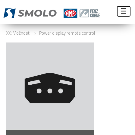
☰
XX: Možnosti
>
Power display remote control