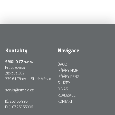
Kontakty
Navigace
SMOLO CZ s.r.o.
ÚVOD
Provozovna:
JEŘÁBY HMF
Žižkova 302
JEŘÁBY PENZ
739 61 Třinec – Staré Město
SLUŽBY
O NÁS
servis@smolo.cz
REALIZACE
IČ: 253 55 996
KONTAKT
DIČ: CZ25355996