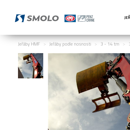
JE
Jeřáby HMF
>
Jeřáby podle nosnosti
>
3 - 14 tm
>