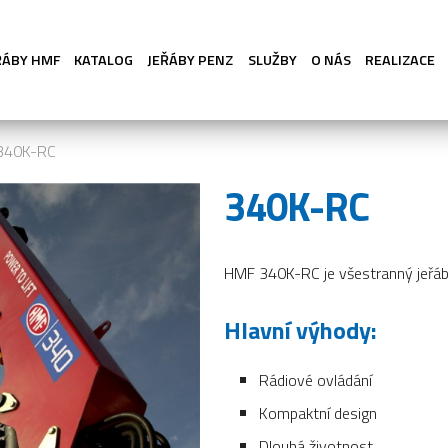
ŘÁBY HMF
KATALOG
JEŘÁBY PENZ
SLUŽBY
O NÁS
REALIZACE
340K-RC
340K-RC
HMF 340K-RC je všestranný jeřáb s
Hlavní výhody:
Rádiové ovládání
Kompaktní design
Dlouhá životnost