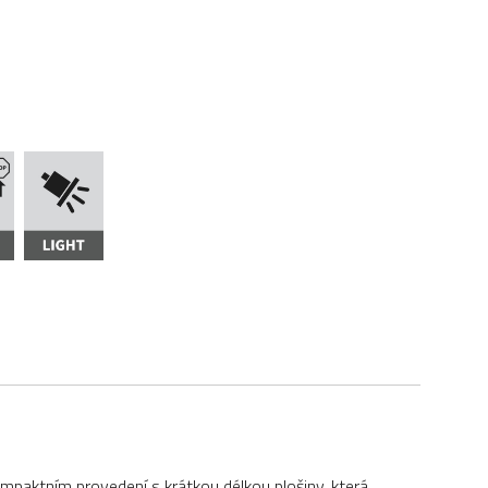
paktním provedení s krátkou délkou plošiny, která