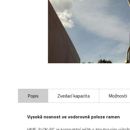
Popis
Zvedací kapacita
Možnosti
Vysoká nosnost ve vodorovné poloze ramen
HMF 340K-RC je kompaktní jeřáb s kloubovým výložník