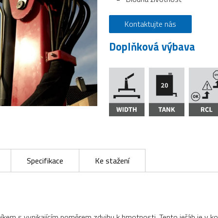
Kontaktujte nás
Doplňková výbava
Specifikace
Ke stažení
em s vynikajícím poměrem zdvihu k hmotnosti. Tento jeřáb je v kom