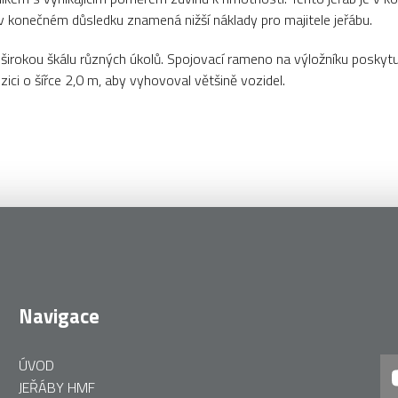
ž v konečném důsledku znamená nižší náklady pro majitele jeřábu.
 pro širokou škálu různých úkolů. Spojovací rameno na výložníku pos
ici o šířce 2,0 m, aby vyhovoval většině vozidel.
Navigace
ÚVOD
JEŘÁBY HMF