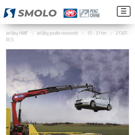
☰
Jeřáby HMF
>
Jeřáby podle nosnosti
>
15 - 31 tm
>
2130T-
RCS