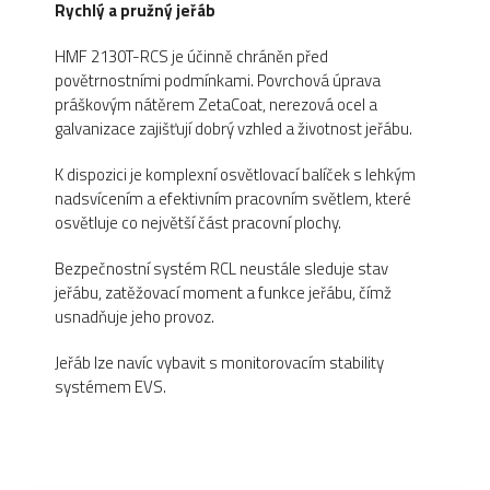
Rychlý a pružný jeřáb
HMF 2130T-RCS je účinně chráněn před
povětrnostními podmínkami. Povrchová úprava
práškovým nátěrem ZetaCoat, nerezová ocel a
galvanizace zajišťují dobrý vzhled a životnost jeřábu.
K dispozici je komplexní osvětlovací balíček s lehkým
nadsvícením a efektivním pracovním světlem, které
osvětluje co největší část pracovní plochy.
Bezpečnostní systém RCL neustále sleduje stav
jeřábu, zatěžovací moment a funkce jeřábu, čímž
usnadňuje jeho provoz.
Jeřáb lze navíc vybavit s monitorovacím stability
systémem EVS.