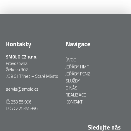
Kontakty
Navigace
SMOLO CZ s.r.o.
ÚVOD
Provozovna:
JEŘÁBY HMF
Žižkova 302
JEŘÁBY PENZ
739 61 Třinec – Staré Město
SLUŽBY
O NÁS
servis@smolo.cz
REALIZACE
IČ: 253 55 996
KONTAKT
DIČ: CZ25355996
Sledujte nás